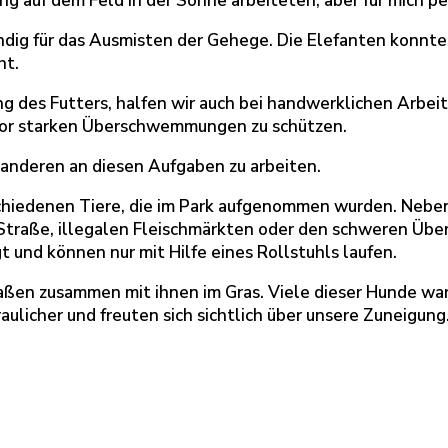
g auf dem Feld in der Sonne arbeiteten, aber für mich p
ndig für das Ausmisten der Gehege. Die Elefanten konnte
ht.
g des Futters, halfen wir auch bei handwerklichen Arbeit
vor starken Überschwemmungen zu schützen.
anderen an diesen Aufgaben zu arbeiten.
rschiedenen Tiere, die im Park aufgenommen wurden. Neb
Straße, illegalen Fleischmärkten oder den schweren Üb
t und können nur mit Hilfe eines Rollstuhls laufen.
r saßen zusammen mit ihnen im Gras. Viele dieser Hunde w
raulicher und freuten sich sichtlich über unsere Zuneigung