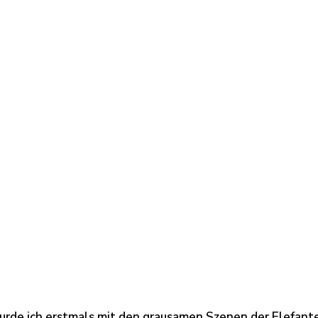
urde ich erstmals mit den grausamen Szenen der Elefante