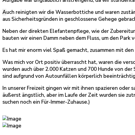
Aufgabe war unglaublich anstrengend, da wir stundenlan
A
uch reinigten wir die Wasserbottiche und waren zustä
aus Sicherheitsgründen in geschlossene Gehege gebrac
Neben der direkten Elefantenpflege, wie der Zubereitun
bauten wir einen Damm neben dem Fluss, um den Park 
Es hat mir enorm viel Spaß gemacht, zusammen mit den 
Was mich vor Ort positiv überrascht hat, waren die ve
wurden auch über 2.000 Katzen und 700 Hunde von der 
sind aufgrund von Autounfällen körperlich beeinträchtig
In unserer Freizeit gingen wir mit ihnen spazieren ode
äußerst ängstlich, aber im Laufe der Zeit wurden sie zut
suchen noch ein Für-Immer-Zuhause.)