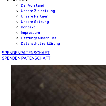
ÜBER UNS
Der Vorstand
Unsere Zielsetzung
Unsere Partner
Unsere Satzung
Kontakt
Impressum
Haftungsausschluss
Datenschutzerklärung
SPENDEN
PATENSCHAFT
SPENDEN
PATENSCHAFT