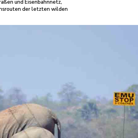
Straßen und Eisenbahnnetz,
nsrouten der letzten wilden